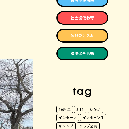
社会協働教育
体験受け入れ
環境保全活動
tag
10周年
3.11
いかだ
インターン
インターン生
キャンプ
クラブ会員