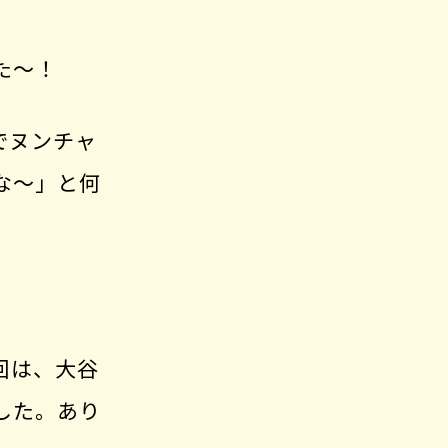
た～！
でヌンチャ
な～」と何
回は、大谷
した。あり