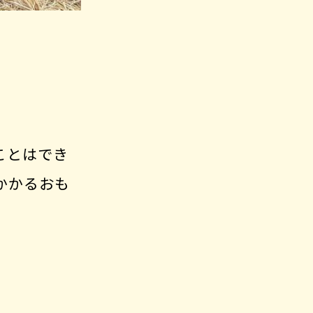
。
。
ことはでき
かかるおも