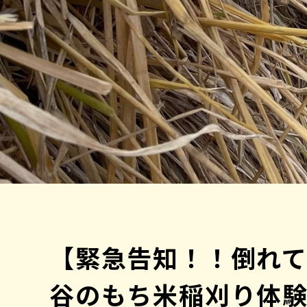
【緊急告知！！倒れ
谷のもち米稲刈り体