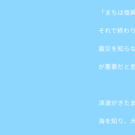
「まちは復
それで終わ
震災を知ら
が重要だと
津波がきた
海を知り、