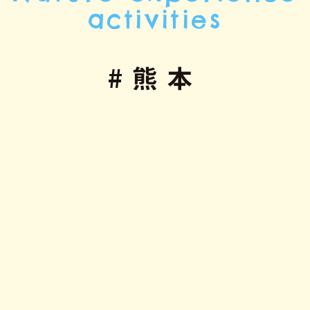
activities
#熊本