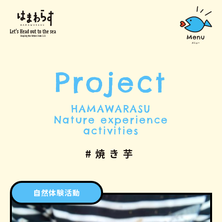
Project
HAMAWARASU
Nature experience
activities
#焼き芋
自然体験活動