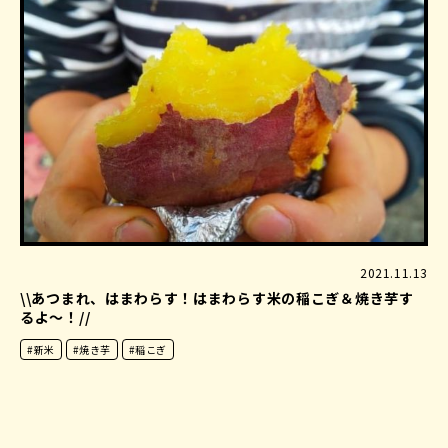
2021.11.13
\\あつまれ、はまわらす！はまわらす米の稲こぎ＆焼き芋す
るよ〜！//
#新米
#焼き芋
#稲こぎ