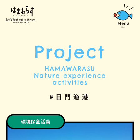
Project
HAMAWARASU
Nature experience
activities
#日門漁港
環境保全活動