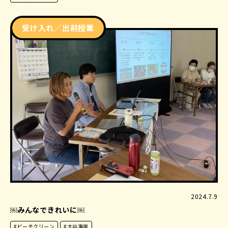
受け入れ／出前授業
2024.7.9
￼みんなできれいに￼
#ビーチクリーン
#大谷海岸