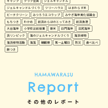
キャンプ
クラブ会員
ジェルキャンドル
ジェルキャンドルづくり
ツリーハウス
はまわらす米
ビーチクリーン
みつろうエコラップ
みやぎ海岸美化協議会
もちつき
わかめ
前浜おらほのとっておき
前浜漁港
大谷海岸
小学校出前授業
新米
日門海岸
沼尻海岸
浜リンピック
海のジェルキャンドルづくり
海浜植物
海浜植物活動
海藻
磯観察
第一土曜日
防災
食べ比べ
餅つき
HAMAWARASU
Report
その他のレポート