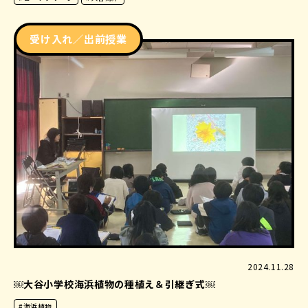
受け入れ／出前授業
2024.11.28
￼大谷小学校海浜植物の種植え＆引継ぎ式￼
#海浜植物