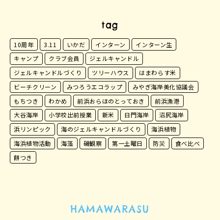
tag
10周年
3.11
いかだ
インターン
インターン生
キャンプ
クラブ会員
ジェルキャンドル
ジェルキャンドルづくり
ツリーハウス
はまわらす米
ビーチクリーン
みつろうエコラップ
みやぎ海岸美化協議会
もちつき
わかめ
前浜おらほのとっておき
前浜漁港
大谷海岸
小学校出前授業
新米
日門海岸
沼尻海岸
浜リンピック
海のジェルキャンドルづくり
海浜植物
海浜植物活動
海藻
磯観察
第一土曜日
防災
食べ比べ
餅つき
HAMAWARASU