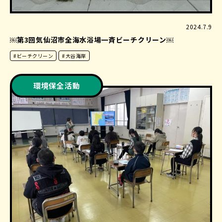
2024.7.9
￼第3回気仙沼市全海水浴場一斉ビーチクリーン￼
#ビーチクリーン
#大谷海岸
環境保全活動