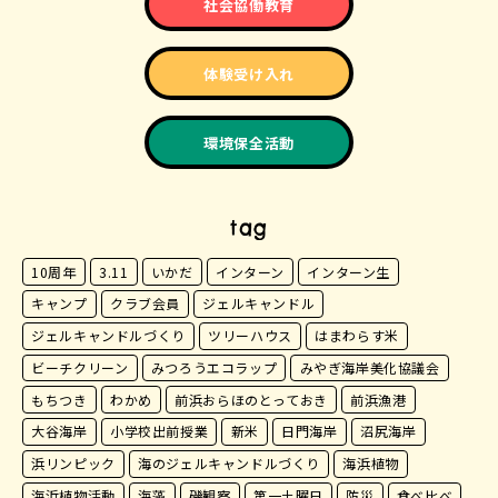
社会協働教育
体験受け入れ
環境保全活動
tag
10周年
3.11
いかだ
インターン
インターン生
キャンプ
クラブ会員
ジェルキャンドル
ジェルキャンドルづくり
ツリーハウス
はまわらす米
ビーチクリーン
みつろうエコラップ
みやぎ海岸美化協議会
もちつき
わかめ
前浜おらほのとっておき
前浜漁港
大谷海岸
小学校出前授業
新米
日門海岸
沼尻海岸
浜リンピック
海のジェルキャンドルづくり
海浜植物
海浜植物活動
海藻
磯観察
第一土曜日
防災
食べ比べ