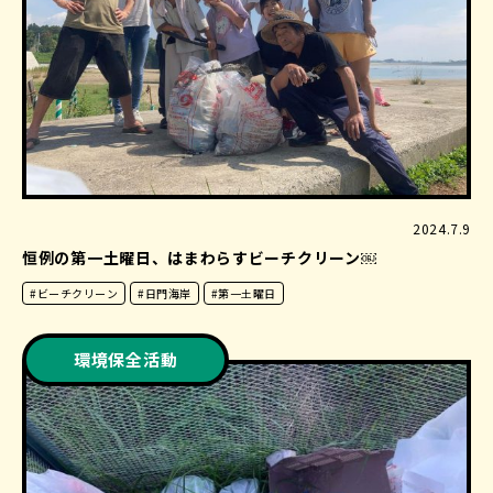
2024.7.9
恒例の第一土曜日、はまわらすビーチクリーン￼
#ビーチクリーン
#日門海岸
#第一土曜日
環境保全活動