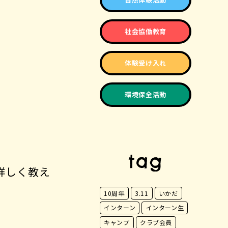
社会協働教育
体験受け入れ
環境保全活動
tag
詳しく教え
10周年
3.11
いかだ
インターン
インターン生
キャンプ
クラブ会員