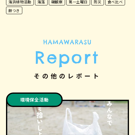
海浜植物活動
海藻
磯観察
第一土曜日
防災
食べ比べ
餅つき
HAMAWARASU
Report
その他のレポート
環境保全活動