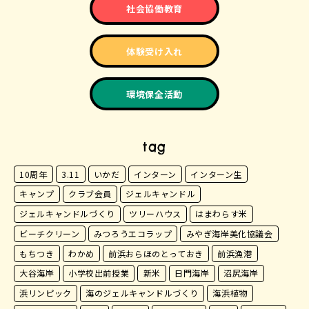
社会協働教育
体験受け入れ
環境保全活動
tag
10周年
3.11
いかだ
インターン
インターン生
キャンプ
クラブ会員
ジェルキャンドル
ジェルキャンドルづくり
ツリーハウス
はまわらす米
ビーチクリーン
みつろうエコラップ
みやぎ海岸美化協議会
もちつき
わかめ
前浜おらほのとっておき
前浜漁港
大谷海岸
小学校出前授業
新米
日門海岸
沼尻海岸
浜リンピック
海のジェルキャンドルづくり
海浜植物