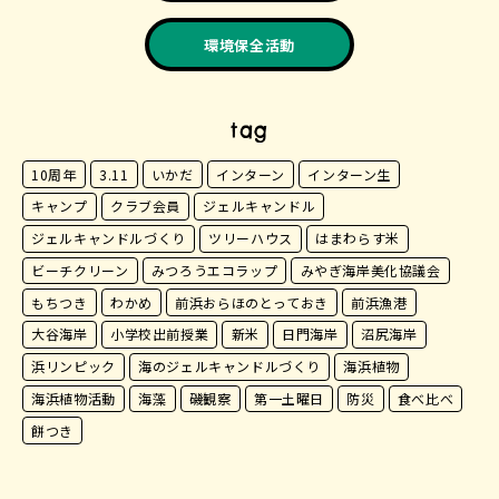
環境保全活動
tag
10周年
3.11
いかだ
インターン
インターン生
キャンプ
クラブ会員
ジェルキャンドル
ジェルキャンドルづくり
ツリーハウス
はまわらす米
ビーチクリーン
みつろうエコラップ
みやぎ海岸美化協議会
もちつき
わかめ
前浜おらほのとっておき
前浜漁港
大谷海岸
小学校出前授業
新米
日門海岸
沼尻海岸
浜リンピック
海のジェルキャンドルづくり
海浜植物
海浜植物活動
海藻
磯観察
第一土曜日
防災
食べ比べ
餅つき