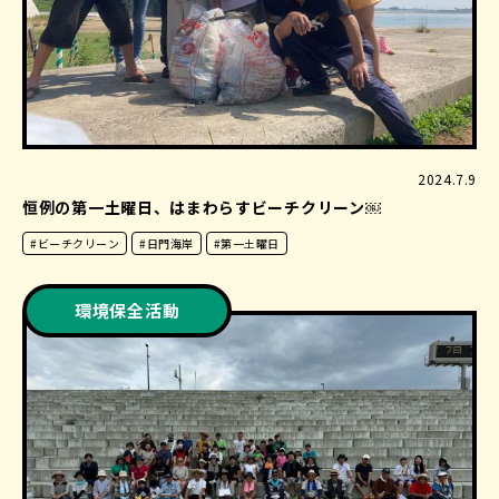
2024.7.9
恒例の第一土曜日、はまわらすビーチクリーン￼
#ビーチクリーン
#日門海岸
#第一土曜日
環境保全活動