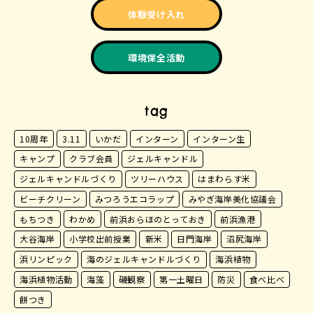
体験受け入れ
環境保全活動
tag
10周年
3.11
いかだ
インターン
インターン生
キャンプ
クラブ会員
ジェルキャンドル
ジェルキャンドルづくり
ツリーハウス
はまわらす米
ビーチクリーン
みつろうエコラップ
みやぎ海岸美化協議会
もちつき
わかめ
前浜おらほのとっておき
前浜漁港
大谷海岸
小学校出前授業
新米
日門海岸
沼尻海岸
浜リンピック
海のジェルキャンドルづくり
海浜植物
海浜植物活動
海藻
磯観察
第一土曜日
防災
食べ比べ
餅つき