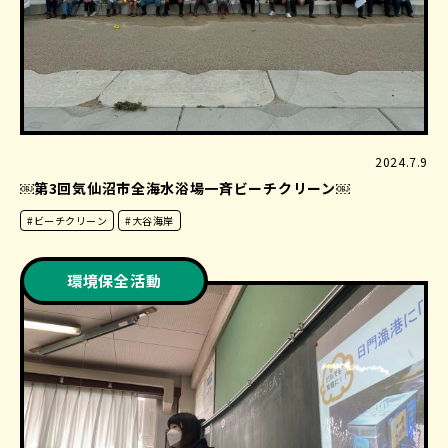
2024.7.9
￼第3回気仙沼市全海水浴場一斉ビーチクリーン￼
#ビーチクリーン
#大谷海岸
環境保全活動