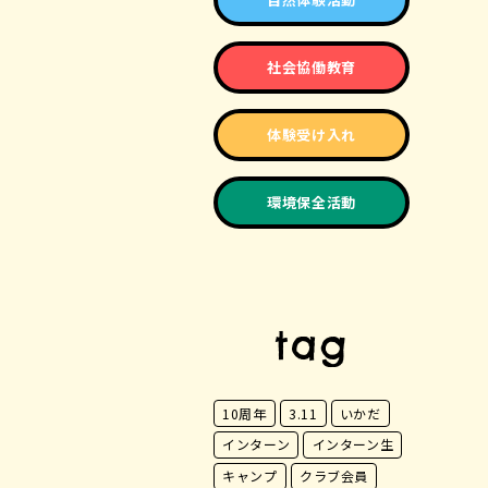
社会協働教育
体験受け入れ
環境保全活動
tag
10周年
3.11
いかだ
インターン
インターン生
キャンプ
クラブ会員