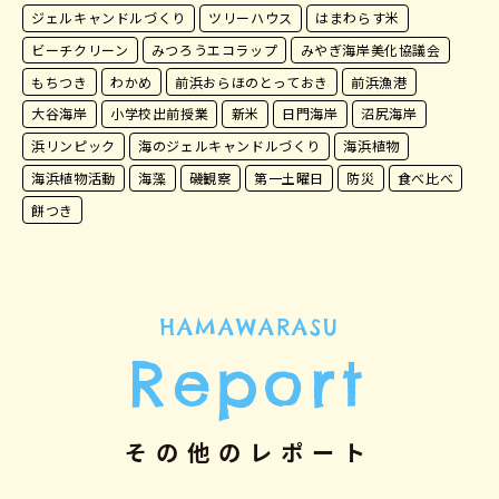
ジェルキャンドルづくり
ツリーハウス
はまわらす米
ビーチクリーン
みつろうエコラップ
みやぎ海岸美化協議会
もちつき
わかめ
前浜おらほのとっておき
前浜漁港
大谷海岸
小学校出前授業
新米
日門海岸
沼尻海岸
浜リンピック
海のジェルキャンドルづくり
海浜植物
海浜植物活動
海藻
磯観察
第一土曜日
防災
食べ比べ
餅つき
HAMAWARASU
Report
その他のレポート