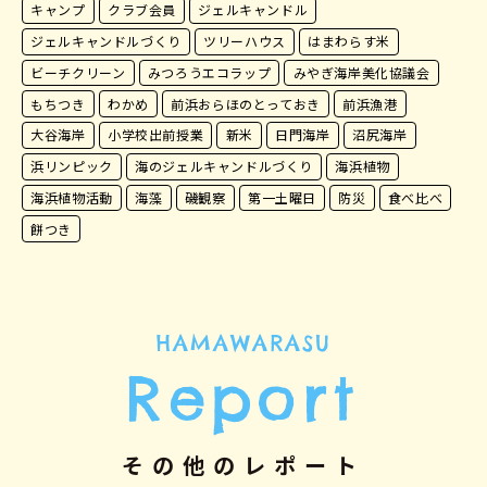
キャンプ
クラブ会員
ジェルキャンドル
ジェルキャンドルづくり
ツリーハウス
はまわらす米
ビーチクリーン
みつろうエコラップ
みやぎ海岸美化協議会
もちつき
わかめ
前浜おらほのとっておき
前浜漁港
大谷海岸
小学校出前授業
新米
日門海岸
沼尻海岸
浜リンピック
海のジェルキャンドルづくり
海浜植物
海浜植物活動
海藻
磯観察
第一土曜日
防災
食べ比べ
餅つき
HAMAWARASU
Report
その他のレポート