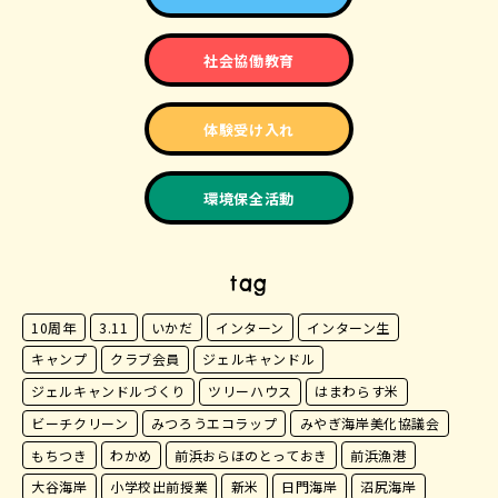
社会協働教育
体験受け入れ
環境保全活動
tag
10周年
3.11
いかだ
インターン
インターン生
キャンプ
クラブ会員
ジェルキャンドル
ジェルキャンドルづくり
ツリーハウス
はまわらす米
ビーチクリーン
みつろうエコラップ
みやぎ海岸美化協議会
もちつき
わかめ
前浜おらほのとっておき
前浜漁港
大谷海岸
小学校出前授業
新米
日門海岸
沼尻海岸