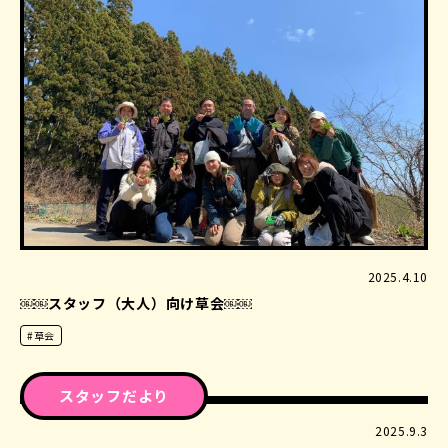
2025.4.10
￼￼スタッフ（大人）向け草会￼￼
#草会
スタッフだより
2025.9.3