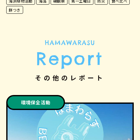
海浜植物活動
海藻
磯観察
第一土曜日
防災
食べ比べ
餅つき
HAMAWARASU
Report
その他のレポート
環境保全活動