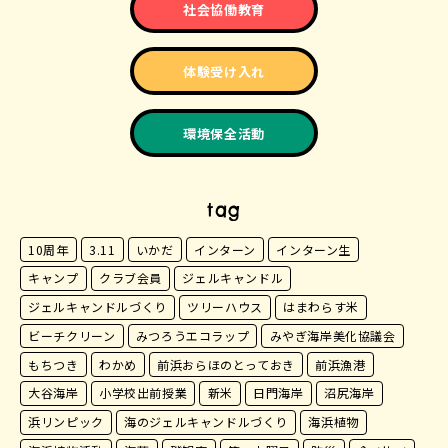
社会協働教育
体験受け入れ
環境保全活動
tag
10周年
3.11
いかだ
インターン
インターン生
キャンプ
クラブ会員
ジェルキャンドル
ジェルキャンドルづくり
ツリーハウス
はまわらす米
ビーチクリーン
みつろうエコラップ
みやぎ海岸美化協議会
もちつき
わかめ
前浜おらほのとっておき
前浜漁港
大谷海岸
小学校出前授業
新米
日門海岸
沼尻海岸
浜リンピック
海のジェルキャンドルづくり
海浜植物