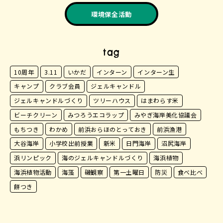
環境保全活動
tag
10周年
3.11
いかだ
インターン
インターン生
キャンプ
クラブ会員
ジェルキャンドル
ジェルキャンドルづくり
ツリーハウス
はまわらす米
ビーチクリーン
みつろうエコラップ
みやぎ海岸美化協議会
もちつき
わかめ
前浜おらほのとっておき
前浜漁港
大谷海岸
小学校出前授業
新米
日門海岸
沼尻海岸
浜リンピック
海のジェルキャンドルづくり
海浜植物
海浜植物活動
海藻
磯観察
第一土曜日
防災
食べ比べ
餅つき