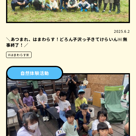
2025.6.2
＼あつまれ、はまわらす！どろん子沢っ子きてけらいん￼ 無
事終了！／
#はまわらす米
自然体験活動