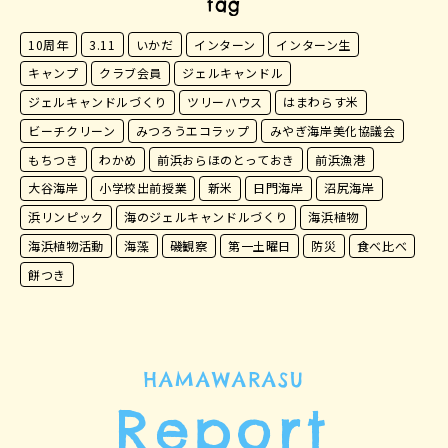
tag
10周年
3.11
いかだ
インターン
インターン生
キャンプ
クラブ会員
ジェルキャンドル
ジェルキャンドルづくり
ツリーハウス
はまわらす米
ビーチクリーン
みつろうエコラップ
みやぎ海岸美化協議会
もちつき
わかめ
前浜おらほのとっておき
前浜漁港
大谷海岸
小学校出前授業
新米
日門海岸
沼尻海岸
浜リンピック
海のジェルキャンドルづくり
海浜植物
海浜植物活動
海藻
磯観察
第一土曜日
防災
食べ比べ
餅つき
HAMAWARASU
Report