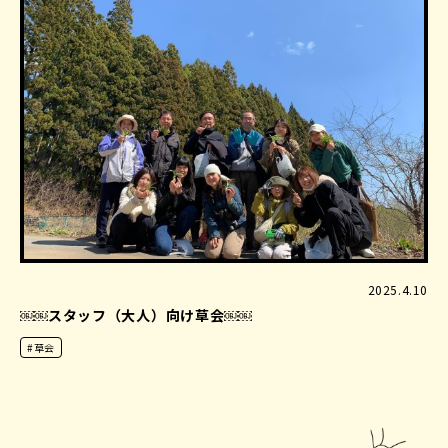
2025.4.10
￼￼スタッフ（大人）向け草会￼￼
#草会