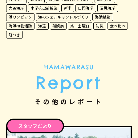
大谷海岸
小学校出前授業
新米
日門海岸
沼尻海岸
浜リンピック
海のジェルキャンドルづくり
海浜植物
海浜植物活動
海藻
磯観察
第一土曜日
防災
食べ比べ
餅つき
HAMAWARASU
Report
その他のレポート
スタッフだより