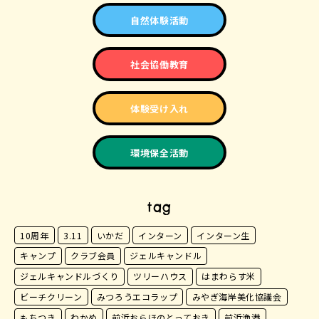
自然体験活動
社会協働教育
体験受け入れ
環境保全活動
tag
10周年
3.11
いかだ
インターン
インターン生
キャンプ
クラブ会員
ジェルキャンドル
ジェルキャンドルづくり
ツリーハウス
はまわらす米
ビーチクリーン
みつろうエコラップ
みやぎ海岸美化協議会
もちつき
わかめ
前浜おらほのとっておき
前浜漁港