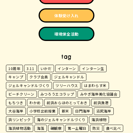
体験受け入れ
環境保全活動
tag
10周年
3.11
いかだ
インターン
インターン生
キャンプ
クラブ会員
ジェルキャンドル
ジェルキャンドルづくり
ツリーハウス
はまわらす米
ビーチクリーン
みつろうエコラップ
みやぎ海岸美化協議会
もちつき
わかめ
前浜おらほのとっておき
前浜漁港
大谷海岸
小学校出前授業
新米
日門海岸
沼尻海岸
浜リンピック
海のジェルキャンドルづくり
海浜植物
海浜植物活動
海藻
磯観察
第一土曜日
防災
食べ比べ